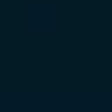
блокировок!