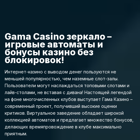
Интернет-казино с выводом денег пользуются не
меньшей популярностью, чем наземные слот-залы.
Пользователи могут наслаждаться топовыми слотами и
лайв-столами, не вставая с дивана! Настоящей легендой
на фоне многочисленных клубов выступает Гама Казино –
современный проект, получивший высокие оценки
критиков. Виртуальное заведение обладает широкой
коллекцией автоматов и предлагает множество бонусов,
делающих времяпровождение в клубе максимально
приятным.